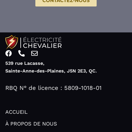
CONTACTEZ-NOUS
F
P
E
a
h
n
539 rue Lacasse,
c
o
v
Sainte-Anne-des-Plaines, J5N 2E3, QC.
e
n
e
b
e
l
o
-
o
RBQ N° de licence : 5809-1018-01
o
a
p
k
l
e
t
ACCUEIL
À PROPOS DE NOUS