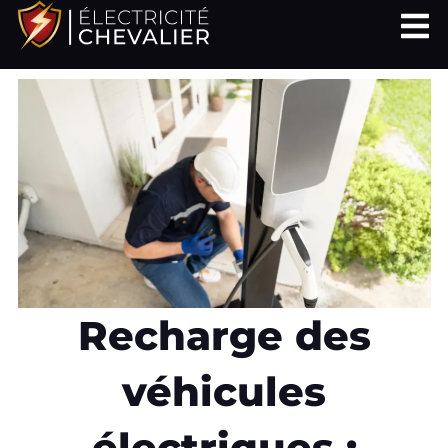
Aller
au
contenu
Recharge des
véhicules
électriques :