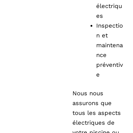
électriqu
es
Inspectio
n et
maintena
nce
préventiv
e
Nous nous
assurons que
tous les aspects
électriques de
votre piscine ou