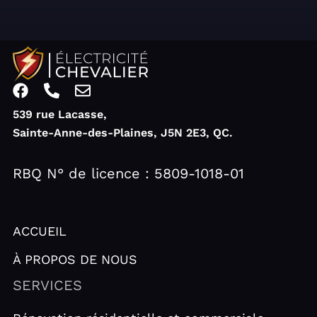
F
P
E
a
h
n
539 rue Lacasse,
c
o
v
Sainte-Anne-des-Plaines, J5N 2E3, QC.
e
n
e
b
e
l
o
-
o
RBQ N° de licence : 5809-1018-01
o
a
p
k
l
e
t
ACCUEIL
À PROPOS DE NOUS
SERVICES