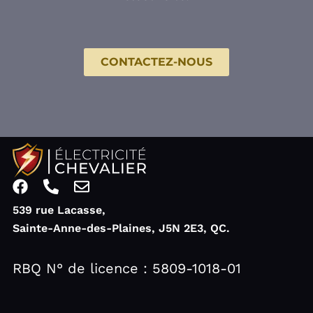
CONTACTEZ-NOUS
F
P
E
a
h
n
539 rue Lacasse,
c
o
v
Sainte-Anne-des-Plaines, J5N 2E3, QC.
e
n
e
b
e
l
o
-
o
RBQ N° de licence : 5809-1018-01
o
a
p
k
l
e
t