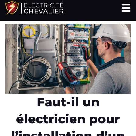
Aller
au
contenu
Faut-il un
électricien pour
l’installation d’un