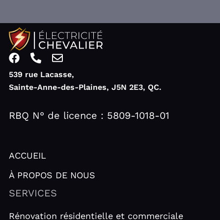
F
P
E
a
h
n
539 rue Lacasse,
c
o
v
Sainte-Anne-des-Plaines, J5N 2E3, QC.
e
n
e
b
e
l
o
-
o
RBQ N° de licence : 5809-1018-01
o
a
p
k
l
e
t
ACCUEIL
À PROPOS DE NOUS
SERVICES
Rénovation résidentielle et commerciale