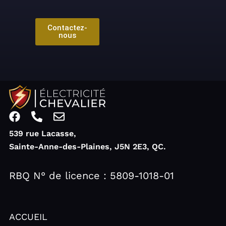
Contactez-
nous
F
P
E
a
h
n
539 rue Lacasse,
c
o
v
Sainte-Anne-des-Plaines, J5N 2E3, QC.
e
n
e
b
e
l
o
-
o
RBQ N° de licence : 5809-1018-01
o
a
p
k
l
e
t
ACCUEIL