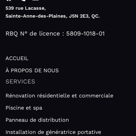
a
h
n
539 rue Lacasse,
c
o
v
Sainte-Anne-des-Plaines, J5N 2E3, QC.
e
n
e
b
e
l
o
-
o
RBQ N° de licence : 5809-1018-01
o
a
p
k
l
e
t
ACCUEIL
À PROPOS DE NOUS
SERVICES
Rénovation résidentielle et commerciale
Piscine et spa
Panneau de distribution
Installation de génératrice portative