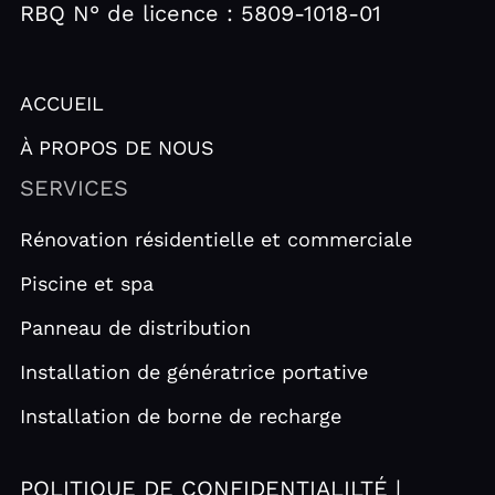
o
-
o
RBQ N° de licence : 5809-1018-01
o
a
p
k
l
e
t
ACCUEIL
À PROPOS DE NOUS
SERVICES
Rénovation résidentielle et commerciale
Piscine et spa
Panneau de distribution
Installation de génératrice portative
Installation de borne de recharge
POLITIQUE DE CONFIDENTIALILTÉ |